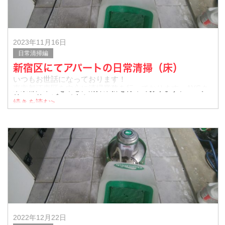
2023年11月16日
日常清掃編
新宿区にてアパートの日常清掃（床）
いつもお世話になっております！
東京都江東区を中心に清掃業務を行っております、AYSク
リーンサービスです！
続きを読む>
今回は新宿区のアパートにて、共用部の床を日常清掃いた
しました。
作業中の様子です。
2022年12月22日