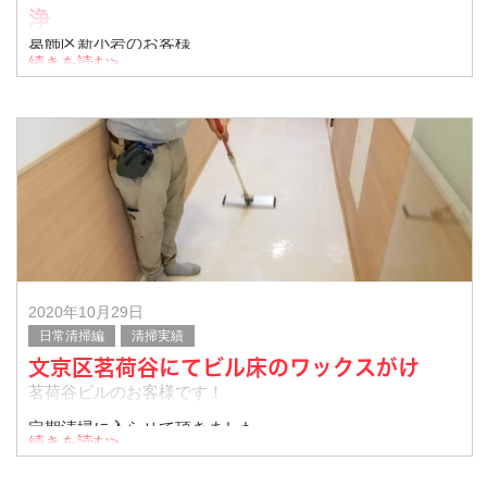
浄
葛飾区新小岩のお客様
続きを読む>
マンションの高圧洗浄作業に入らせて頂きました。
素敵な外壁ですね！
ご依頼ありがとうございました。
2020年10月29日
日常清掃編
清掃実績
文京区茗荷谷にてビル床のワックスがけ
茗荷谷ビルのお客様です！
定期清掃に入らせて頂きました。
続きを読む>
ワックスがけの様子