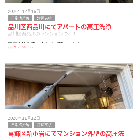
2020年12月16日
日常清掃編
清掃実績
品川区西品川にてアパートの高圧洗浄
品川区西品川のマンションです！
高圧洗浄作業に入らせて頂きました。
続きを読む>
階段は埃や排気ガスが溜まりやすい箇所です。定期的な清
掃をおすすめします。
排水溝箇所もしっかり掃除します。
2020年11月12日
日常清掃編
清掃実績
葛飾区新小岩にてマンション外壁の高圧洗