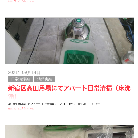
そちらの様子を、ご紹介させていただきます。
続きを読む>
共用部洗浄
階段洗浄
駐輪場清掃
ゴミステーション清掃
2021年09月14日
日常清掃編
清掃実績
新宿区高田馬場にてアパート日常清掃（床洗
浄）
高田馬場アパート清掃に入らせて頂きました。
続きを読む>
床洗浄の様子です。
利用者さんに配慮して作業しました！
ありがとうございました。