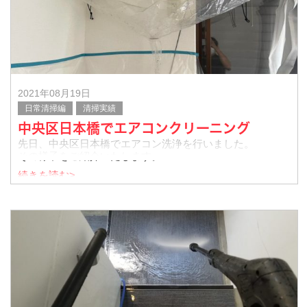
2021年08月19日
日常清掃編
清掃実績
中央区日本橋でエアコンクリーニング
先日、中央区日本橋でエアコン洗浄を行いました。
その様子をご紹介いたします。
続きを読む>
汚れが周りに飛散しないようにしっかり養生してから洗浄
いたします。
▼施工前
▼施工後
ご覧の通り、