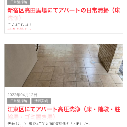
日常清掃編
新宿区高田馬場にてアパートの日常清掃（床
洗浄）
こんにちは！
東京都にて清掃サービスを展開しておりますAYSクリーン
続きを読む>
サービスです。
今回は新宿区高田馬場のアパートにて日常清掃をいたしま
した。
その様子をご紹介いたします。
床洗浄中の写真で
2022年04月12日
日常清掃編
清掃実績
江東区にてアパート高圧洗浄（床・階段・駐
輪場・ゴミ置き場）
先日は、江東区にて定期清掃を行いました。