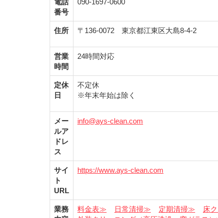
電話
090-1697-0600
番号
住所
〒136-0072 東京都江東区大島8-4-2
営業
24時間対応
時間
定休
不定休
日
※年末年始は除く
メー
info@ays-clean.com
ルア
ドレ
ス
サイ
https://www.ays-clean.com
ト
URL
業務
料金表≫
日常清掃≫
定期清掃≫
床ク