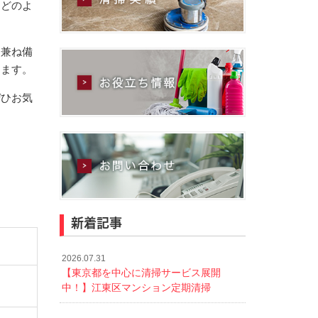
、どのよ
を兼ね備
します。
ぜひお気
新着記事
2026.07.31
【東京都を中心に清掃サービス展開
中！】江東区マンション定期清掃